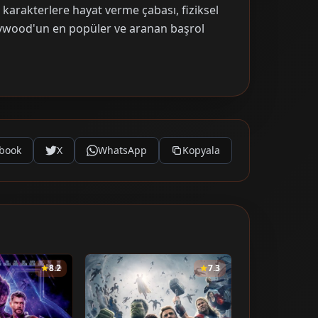
 karakterlere hayat verme çabası, fiziksel
ollywood'un en popüler ve aranan başrol
book
X
WhatsApp
Kopyala
8.2
7.3