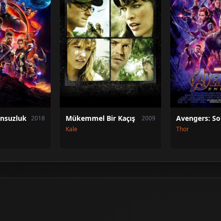
onsuzluk
Mükemmel Bir Kaçış
Avengers: S
2018
2009
Kale
Thor