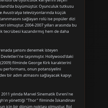
kendisi de oyunculuk kariyerini seçen
p Island'da büyümüştür. Oyunculuk tutkusu
e Avustralya televizyonlarında küçük
e tanınmasını sağlayan rolü ise popüler dizi
i olmuştur. 2004-2007 yılları arasında bu
luk tecrübesi kazandırmış hem de daha
 arenada şansını denemek isteyen
Devletleri'ne taşınmıştır. Hollywood'daki
" (2009) filminde George Kirk karakterini
 Bu performans, onun potansiyelini
dev bir adım atmasını sağlayacak kapıyı
 2011 yılında Marvel Sinematik Evreni'ne
h'ın yönettiği "Thor" filminde İskandinav
nun için bir dönüm noktası olmuştur. Rol