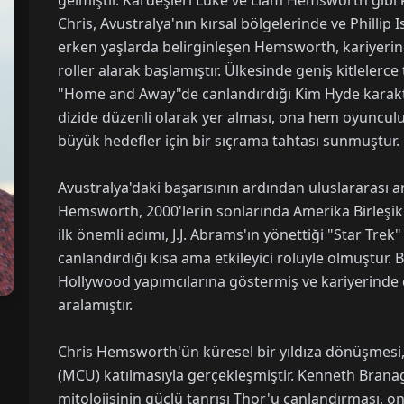
gelmiştir. Kardeşleri Luke ve Liam Hemsworth gibi 
Chris, Avustralya'nın kırsal bölgelerinde ve Philli
erken yaşlarda belirginleşen Hemsworth, kariyerin
roller alarak başlamıştır. Ülkesinde geniş kitlelerc
"Home and Away"de canlandırdığı Kim Hyde karakter
dizide düzenli olarak yer alması, ona hem oyuncu
büyük hedefler için bir sıçrama tahtası sunmuştur.
Avustralya'daki başarısının ardından uluslararası
Hemsworth, 2000'lerin sonlarında Amerika Birleşik 
ilk önemli adımı, J.J. Abrams'ın yönettiği "Star Trek
canlandırdığı kısa ama etkileyici rolüyle olmuştur.
Hollywood yapımcılarına göstermiş ve kariyerinde 
aralamıştır.
Chris Hemsworth'ün küresel bir yıldıza dönüşmesi,
(MCU) katılmasıyla gerçekleşmiştir. Kenneth Branag
mitolojisinin güçlü tanrısı Thor'u canlandırması, o