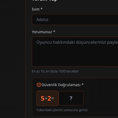
İsim *
Yorumunuz *
En az 10, en fazla 1000 karakter
Güvenlik Doğrulaması *
5
2
+
=
Yukarıdaki işlemin sonucunu giriniz