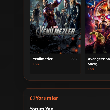
Yenilmezler
Avengers: S
2012
Savaşı
Thor
Thor
Yorumlar
Yorum Yap