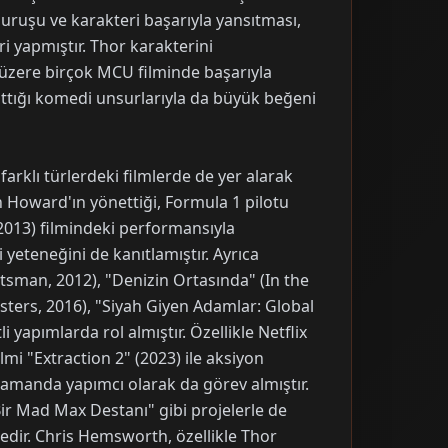
 duruşu ve karakteri başarıyla yansıtması,
i yapmıştır. Thor karakterini
 üzere birçok MCU filminde başarıyla
tığı komedi unsurlarıyla da büyük beğeni
rklı türlerdeki filmlerde de yer alarak
n Howard'ın yönettiği, Formula 1 pilotu
2013) filmindeki performansıyla
yeteneğini de kanıtlamıştır. Ayrıca
sman, 2012), "Denizin Ortasında" (In the
usters, 2016), "Siyah Giyen Adamlar: Global
li yapımlarda rol almıştır. Özellikle Netflix
lmi "Extraction 2" (2023) ile aksiyon
 zamanda yapımcı olarak da görev almıştır.
Bir Mad Max Destanı" gibi projelerle de
edir. Chris Hemsworth, özellikle Thor