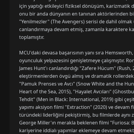
için yaptığı etkileyici fiziksel dönüşüm, karizmatik
onu bir anda dünyanın en tanınan aktörlerinden bir
"Yenilmezler" (The Avengers) serisi de dahil olmak
canlandırmaya devam etmiş, zamanla karaktere kat
toplamıştır.
MCU'daki devasa başarısının yanı sıra Hemsworth, fa
oyunculuk yelpazesini genişletmeye çalışmıştır. Ro
James Hunt'ı canlandırdığı "Zafere Hücum" (Rush, 
eleştirmenlerden övgü almış ve dramatik rollerdeki 
"Pamuk Prenses ve Avcı" (Snow White and the Hunt
Heart of the Sea, 2015), "Hayalet Avcıları" (Ghostb
Tehdit" (Men in Black: International, 2019) gibi çeşit
yapımı aksiyon filmi "Extraction" (2020) ve devam fi
türündeki liderliğini pekiştirmiş, bu filmlerde aynı
George Miller'ın merakla beklenen filmi "Furiosa: 
kariyerine iddialı yapımlar eklemeye devam etmekt