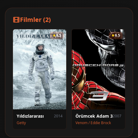
Filmler (2)
8.5
6.5
Yıldızlararası
Örümcek Adam 3
2014
2007
Getty
Venom / Eddie Brock