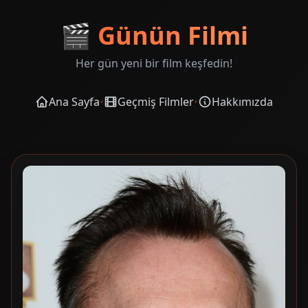
🎬
Günün Filmi
Her gün yeni bir film keşfedin!
Ana Sayfa
•
Geçmiş Filmler
•
Hakkımızda