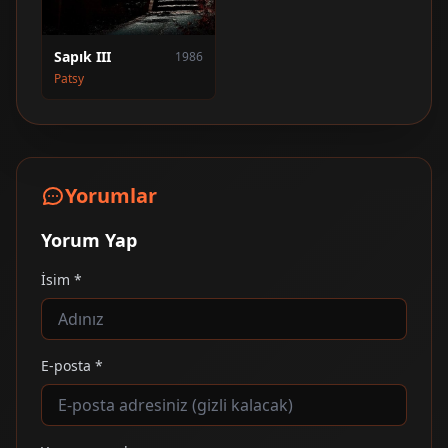
Sapık III
1986
Patsy
Yorumlar
Yorum Yap
İsim *
E-posta *