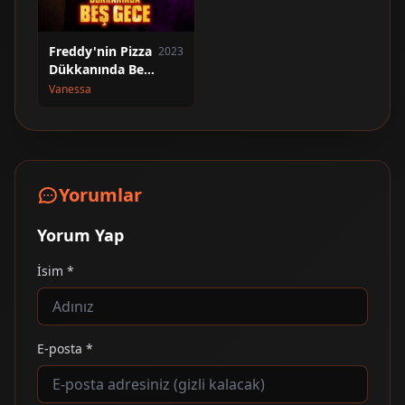
Freddy'nin Pizza
2023
Dükkanında Beş
Gece
Vanessa
Yorumlar
Yorum Yap
İsim *
E-posta *