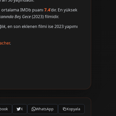
an 56 yaşındadır.
nin ortalama IMDb puanı
7.4
'dır. En yüksek
kanında Beş Gece
(2023) filmidir.
ğlık
, en son eklenen filmi ise 2023 yapımı
acher
.
book
X
WhatsApp
Kopyala