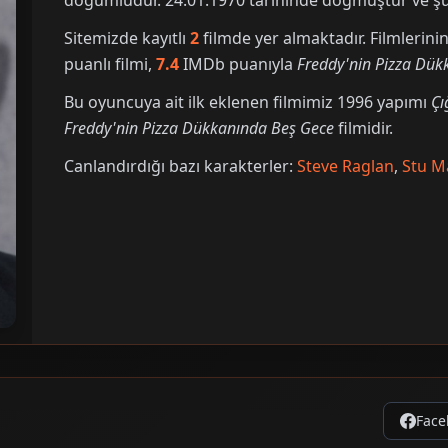
doğumludur. 24.01.1970 tarihinde doğmuştur ve şu 
Sitemizde kayıtlı
2
filmde yer almaktadır. Filmleri
puanlı filmi,
7.4
IMDb puanıyla
Freddy'nin Pizza Dük
Bu oyuncuya ait ilk eklenen filmimiz 1996 yapımı
Çı
Freddy'nin Pizza Dükkanında Beş Gece
filmidir.
Canlandırdığı bazı karakterler:
Steve Raglan
,
Stu M
Face