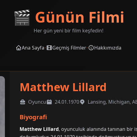
🎬
Günün Filmi
Her gün yeni bir film keşfedin!
Ana Sayfa
•
Geçmiş Filmler
•
Hakkımızda
Matthew Lillard
Oyuncu
24.01.1970
Lansing, Michigan, 
Biyografi
Matthew Lillard
, oyunculuk alanında tanınan bir i