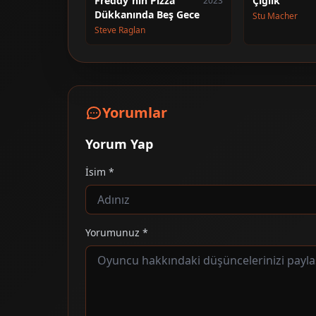
Freddy'nin Pizza
Çığlık
2023
Dükkanında Beş Gece
Stu Macher
Steve Raglan
Yorumlar
Yorum Yap
İsim *
Yorumunuz *