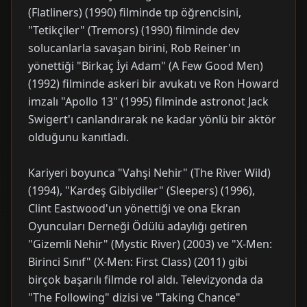
(Flatliners) (1990) filminde tıp öğrencisini,
"Tetikçiler" (Tremors) (1990) filminde dev
solucanlarla savaşan birini, Rob Reiner'ın
yönettiği "Birkaç İyi Adam" (A Few Good Men)
(1992) filminde askeri bir avukatı ve Ron Howard
imzalı "Apollo 13" (1995) filminde astronot Jack
Swigert'ı canlandırarak ne kadar yönlü bir aktör
olduğunu kanıtladı.
Kariyeri boyunca "Vahşi Nehir" (The River Wild)
(1994), "Kardeş Gibiydiler" (Sleepers) (1996),
Clint Eastwood'un yönettiği ve ona Ekran
Oyuncuları Derneği Ödülü adaylığı getiren
"Gizemli Nehir" (Mystic River) (2003) ve "X-Men:
Birinci Sınıf" (X-Men: First Class) (2011) gibi
birçok başarılı filmde rol aldı. Televizyonda da
"The Following" dizisi ve "Taking Chance"