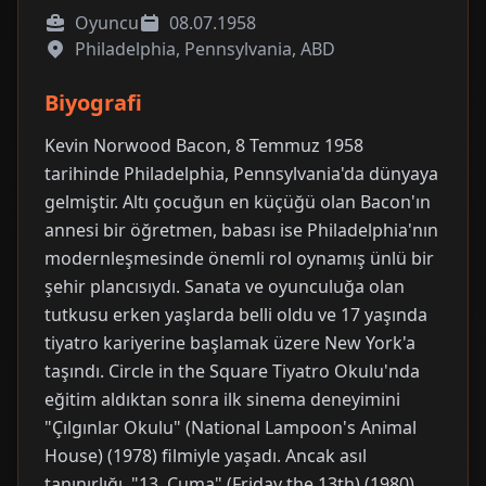
Oyuncu
08.07.1958
Philadelphia, Pennsylvania, ABD
Biyografi
Kevin Norwood Bacon, 8 Temmuz 1958
tarihinde Philadelphia, Pennsylvania'da dünyaya
gelmiştir. Altı çocuğun en küçüğü olan Bacon'ın
annesi bir öğretmen, babası ise Philadelphia'nın
modernleşmesinde önemli rol oynamış ünlü bir
şehir plancısıydı. Sanata ve oyunculuğa olan
tutkusu erken yaşlarda belli oldu ve 17 yaşında
tiyatro kariyerine başlamak üzere New York'a
taşındı. Circle in the Square Tiyatro Okulu'nda
eğitim aldıktan sonra ilk sinema deneyimini
"Çılgınlar Okulu" (National Lampoon's Animal
House) (1978) filmiyle yaşadı. Ancak asıl
tanınırlığı, "13. Cuma" (Friday the 13th) (1980)