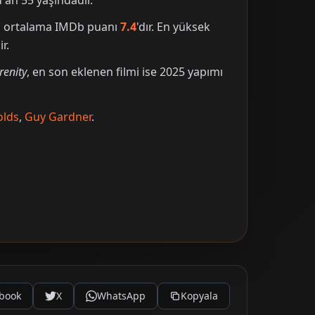
an 55 yaşındadır.
nin ortalama IMDb puanı
7.4
'dır. En yüksek
r.
renity
, en son eklenen filmi ise 2025 yapımı
olds
,
Guy Gardner
.
book
X
WhatsApp
Kopyala