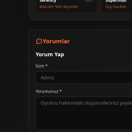
Serenity
Superman
2005
Malcolm 'Mal' Reynolds
Guy Gardner
Yorumlar
Yorum Yap
İsim *
Yorumunuz *