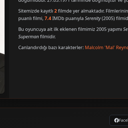
doğumludur. 27.03.1971 tarihinde doğmuştur ve şu 
Sitemizde kayıtlı
2
filmde yer almaktadır. Filmleri
puanlı filmi,
7.4
IMDb puanıyla
Serenity
(2005) filmidi
Bu oyuncuya ait ilk eklenen filmimiz 2005 yapımı
Se
Superman
filmidir.
Canlandırdığı bazı karakterler:
Malcolm 'Mal' Reyn
Face