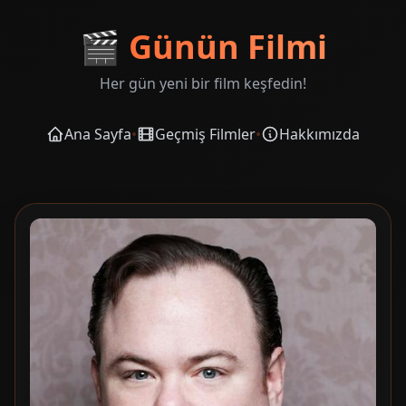
🎬
Günün Filmi
Her gün yeni bir film keşfedin!
Ana Sayfa
•
Geçmiş Filmler
•
Hakkımızda