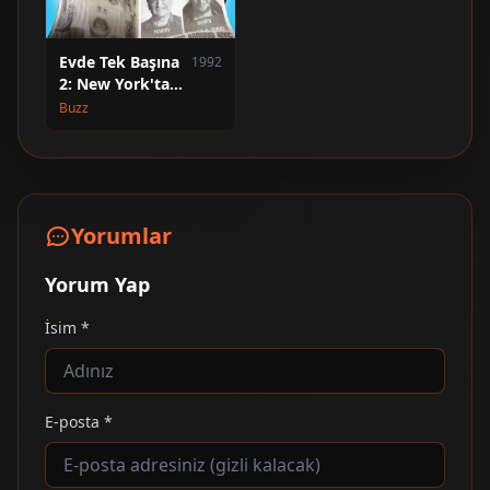
Evde Tek Başına
1992
2: New York'ta
Kayıp
Buzz
Yorumlar
Yorum Yap
İsim *
E-posta *