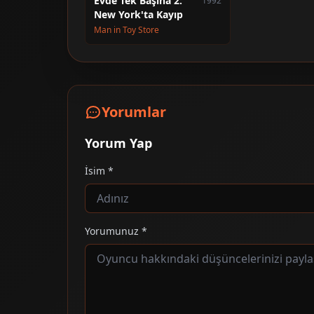
Evde Tek Başına 2:
1992
New York'ta Kayıp
Man in Toy Store
Yorumlar
Yorum Yap
İsim *
Yorumunuz *