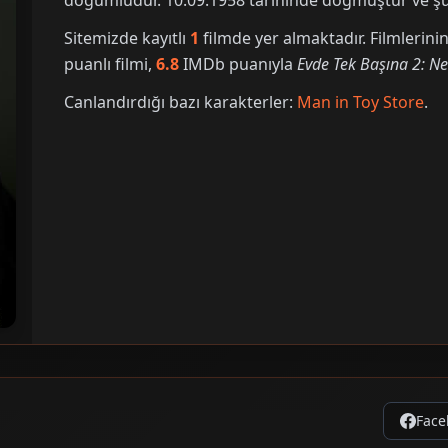
doğumludur. 10.09.1958 tarihinde doğmuştur ve şu 
Sitemizde kayıtlı
1
filmde yer almaktadır. Filmleri
puanlı filmi,
6.8
IMDb puanıyla
Evde Tek Başına 2: Ne
Canlandırdığı bazı karakterler:
Man in Toy Store
.
Face