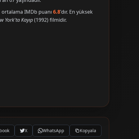
an 67 yaşındadır.
nin ortalama IMDb puanı
6.8
'dır. En yüksek
w York'ta Kayıp
(1992) filmidir.
book
X
WhatsApp
Kopyala