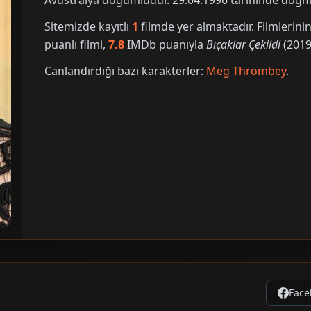
Avustralya doğumludur. 29.04.1996 tarihinde doğmu
Sitemizde kayıtlı
1
filmde yer almaktadır. Filmleri
puanlı filmi,
7.8
IMDb puanıyla
Bıçaklar Çekildi
(2019)
Canlandırdığı bazı karakterler:
Meg Thrombey
.
Face