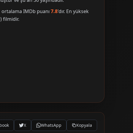
ştur ve şu an 30 yaşındadır.
nin ortalama IMDb puanı
7.8
'dır. En yüksek
 filmidir.
book
X
WhatsApp
Kopyala