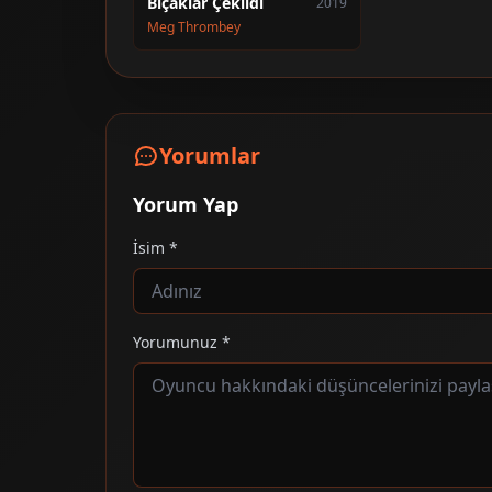
Bıçaklar Çekildi
2019
Meg Thrombey
Yorumlar
Yorum Yap
İsim *
Yorumunuz *