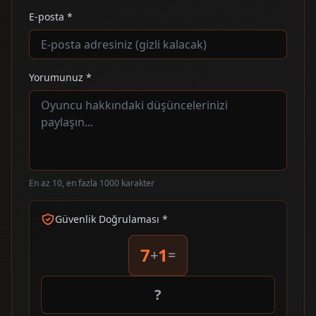
E-posta *
Yorumunuz *
En az 10, en fazla 1000 karakter
Güvenlik Doğrulaması *
7
1
+
=