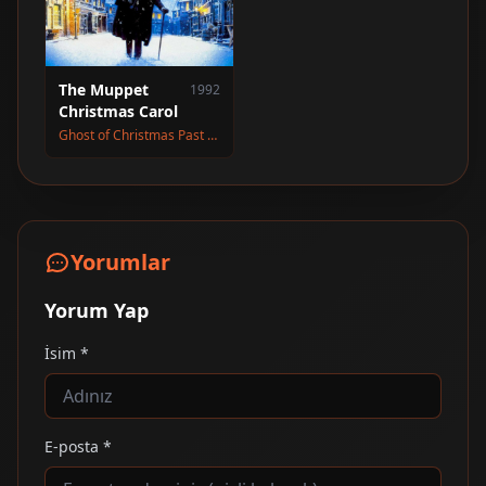
The Muppet
1992
Christmas Carol
Ghost of Christmas Past (seslendirme)
Yorumlar
Yorum Yap
İsim *
E-posta *