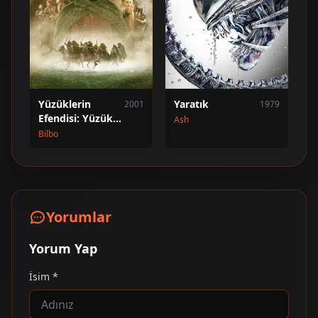
Yüzüklerin
Yaratık
2001
1979
Efendisi: Yüzük
Ash
Kardeşliği
Bilbo
Yorumlar
Yorum Yap
İsim *