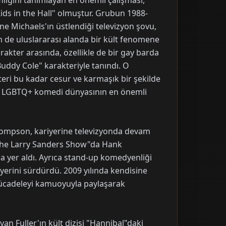
mliğini tanımlayan en önemli çalışması,
ids in the Hall" olmuştur. Grubun 1988-
rne Michaels'ın üstlendiği televizyon şovu,
m de uluslararası alanda bir kült fenomene
akter arasında, özellikle de bir gay barda
"Buddy Cole" karakteriyle tanındı. O
eri bu kadar cesur ve karmaşık bir şekilde
onu LGBTQ+ komedi dünyasının en önemli
Thompson, kariyerine televizyonda devam
"The Larry Sanders Show"da Hank
ca yer aldı. Ayrıca stand-up komedyenliği
iyerini sürdürdü. 2009 yılında kendisine
mücadeleyi kamuoyuyla paylaşarak
ryan Fuller'ın kült dizisi "Hannibal"daki