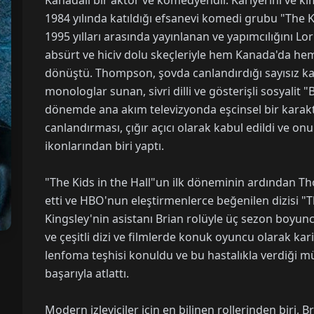
Kanadalı bir aktör ve komedyendir. Kariyerini ve ki
1984 yılında katıldığı efsanevi komedi grubu "The K
1995 yılları arasında yayınlanan ve yapımcılığını Lo
absürt ve hiciv dolu skeçleriyle hem Kanada'da he
dönüştü. Thompson, şovda canlandırdığı sayısız kar
monologlar sunan, sivri dilli ve gösterişli sosyalit 
dönemde ana akım televizyonda eşcinsel bir karakt
canlandırması, çığır açıcı olarak kabul edildi ve 
ikonlarından biri yaptı.
"The Kids in the Hall"un ilk döneminin ardından 
etti ve HBO'nun eleştirmenlerce beğenilen dizisi 
Kingsley'nin asistanı Brian rolüyle üç sezon boyun
ve çeşitli dizi ve filmlerde konuk oyuncu olarak kar
lenfoma teşhisi konuldu ve bu hastalıkla verdiği 
başarıyla atlattı.
Modern izleyiciler için en bilinen rollerinden biri, B