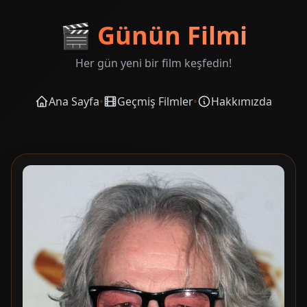
🎬
Günün Filmi
Her gün yeni bir film keşfedin!
Ana Sayfa
•
Geçmiş Filmler
•
Hakkımızda