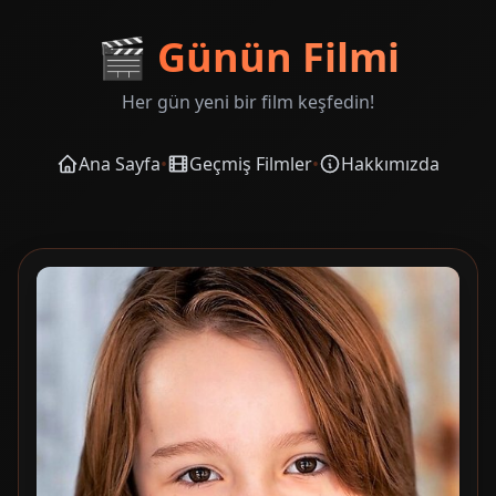
🎬
Günün Filmi
Her gün yeni bir film keşfedin!
Ana Sayfa
•
Geçmiş Filmler
•
Hakkımızda