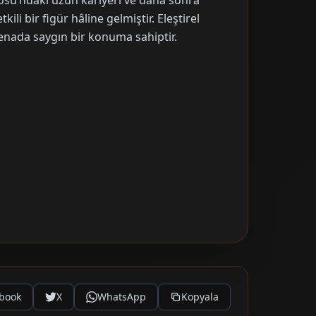
osu’ndaki uzun kariyeri ve daha sonra
ili bir figür hâline gelmiştir. Eleştirel
renada saygın bir konuma sahiptir.
book
X
WhatsApp
Kopyala