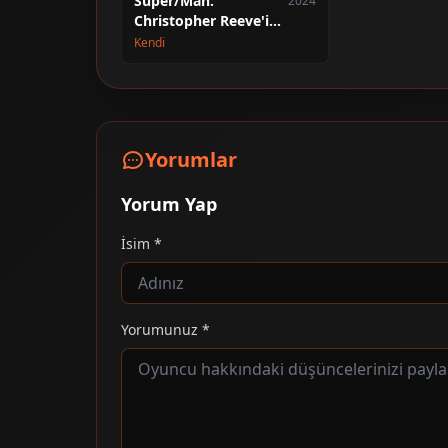
Super/Man:
2024
Christopher Reeve'in
Hikâyesi
Kendi
Yorumlar
Yorum Yap
İsim *
Yorumunuz *