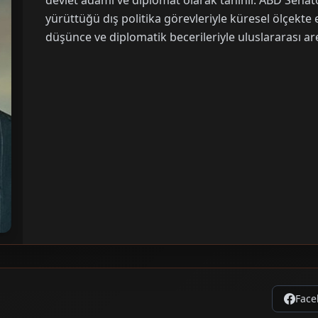
devlet adamı ve diplomat olarak tanınır. ABD Senat
yürüttüğü dış politika görevleriyle küresel ölçekte etk
düşünce ve diplomatik becerileriyle uluslararası a
Face