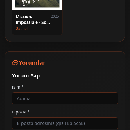
Mission:
2025
Impossible - Son
Hesaplaşma
Gabriel
Yorumlar
Yorum Yap
İsim *
E-posta *