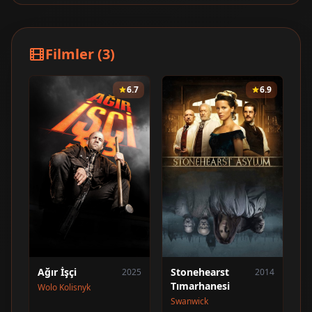
Filmler (3)
6.7
6.9
Ağır İşçi
Stonehearst
2025
2014
Tımarhanesi
Wolo Kolisnyk
Swanwick