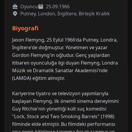
Oyuncu
25.09.1966
Putney, London, İngiltere, Birleşik Krallık
Biyografi
Jason Flemyng, 25 Eylül 1966'da Putney, Londra,
İngiltere'de doğmuştur. Yönetmen ve yazar
Gordon Flemyng'in oğludur. Genç yaşlardan
itibaren oyunculuğa ilgi duyan Flemyng, Londra
Müzik ve Dramatik Sanatlar Akademisi'nde
(LAMDA) eğitim almıştır.
Kariyerine tiyatro ve televizyon yapımlarıyla
başlayan Flemyng, ilk önemli sinema deneyimini
Guy Ritchie'nin yönettiği kült suç komedisi
"Lock, Stock and Two Smoking Barrels" (1998)
filminde elde etmiştir. Bu filmdeki performansı
ona geniş kitlelerce tanınma fırsatı sunmuş ve