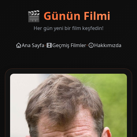
🎬
Günün Filmi
Her gün yeni bir film keşfedin!
Ana Sayfa
•
Geçmiş Filmler
•
Hakkımızda