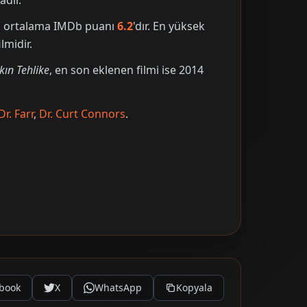
adır.
nin ortalama IMDb puanı
6.2
'dır. En yüksek
lmidir.
kın Tehlike
, en son eklenen filmi ise 2014
Dr. Farr
,
Dr. Curt Connors
.
book
X
WhatsApp
Kopyala