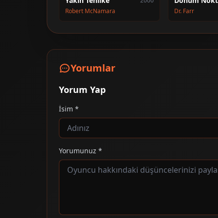
Yakın Tehlike
Dönüm Nokt
2000
Robert McNamara
Dr. Farr
Yorumlar
Yorum Yap
İsim *
Yorumunuz *