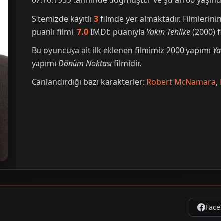
07.10.1959 tarihinde doğmuştur ve şu an 66 yaşınd
Sitemizde kayıtlı
3
filmde yer almaktadır. Filmleri
puanlı filmi,
7.0
IMDb puanıyla
Yakın Tehlike
(2000) fi
Bu oyuncuya ait ilk eklenen filmimiz 2000 yapımı
Ya
yapımı
Dönüm Noktası
filmidir.
Canlandırdığı bazı karakterler:
Robert McNamara
,
Face