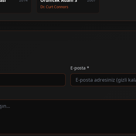
ası
Örümcek Adam 3
2014
2007
Dr. Curt Connors
E-posta *