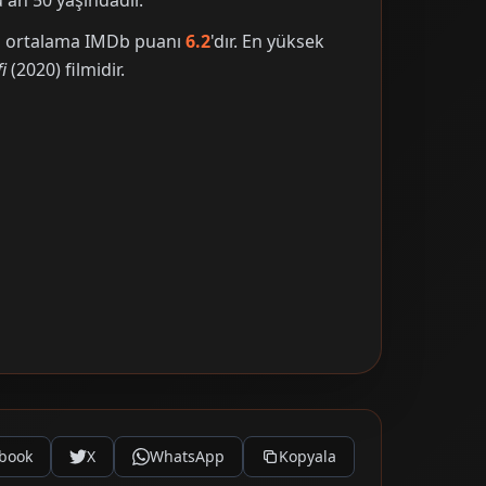
an 50 yaşındadır.
nin ortalama IMDb puanı
6.2
'dır. En yüksek
i
(2020) filmidir.
book
X
WhatsApp
Kopyala