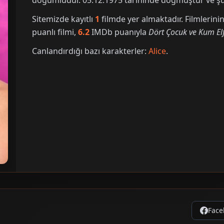
doğumludur. 05.12.1975 tarihinde doğmuştur ve şu 
Sitemizde kayıtlı
1
filmde yer almaktadır. Filmleri
puanlı filmi,
6.2
IMDb puanıyla
Dört Çocuk ve Kum Elf
Canlandırdığı bazı karakterler:
Alice
.
Face