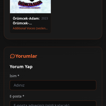
Örümcek-Adam:
2023
Örümcek-
Evrenine Geçiş
Additional Voices (seslendirme)
Yorumlar
Yorum Yap
İsim *
E-posta *