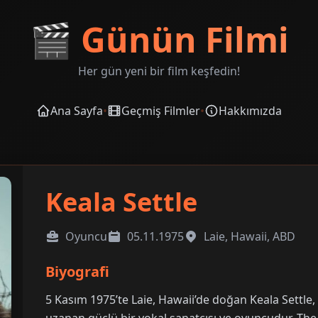
🎬
Günün Filmi
Her gün yeni bir film keşfedin!
Ana Sayfa
•
Geçmiş Filmler
•
Hakkımızda
Keala Settle
Oyuncu
05.11.1975
Laie, Hawaii, ABD
Biyografi
5 Kasım 1975’te Laie, Hawaii’de doğan Keala Settl