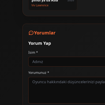
Şimdi ya da Asla
2020
Viv Lawrence
Yorumlar
Yorum Yap
İsim *
Yorumunuz *