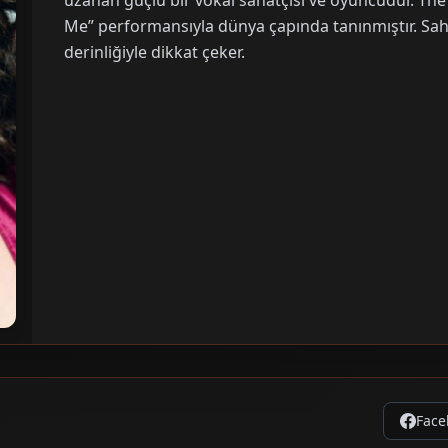
uzanan güçlü bir vokal sanatçısı ve oyuncudur. Th
Me” performansıyla dünya çapında tanınmıştır. Sahn
derinliğiyle dikkat çeker.
Face