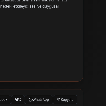
e Greatest Showman filmindeki “This Is
edeki etkileyici sesi ve duygusal
book
X
WhatsApp
Kopyala