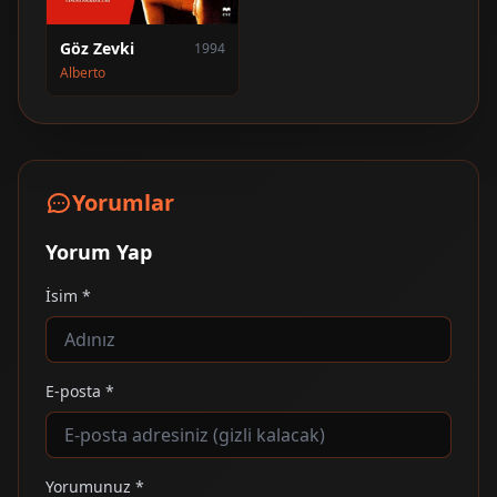
Göz Zevki
1994
Alberto
Yorumlar
Yorum Yap
İsim *
E-posta *
Yorumunuz *