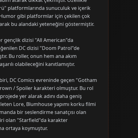
dım atarak dikkat çekmiştir. Özellikle
rü" platformlarında sunuculuk ve içerik
Humor gibi platformlar için çekilen çok
arak bu alandaki yeteneğini göstermiştir.
r gençlik dizisi "All American"da
eğenilen DC dizisi "Doom Patrol"de
ştır. Bu roller, onun hem ana akım
rılı olabileceğini kanıtlamıştır.
n biri, DC Comics evreninde geçen "Gotham
rown / Spoiler karakteri olmuştur. Bu rol
 projede yer alarak adını daha geniş
şleten Lore, Blumhouse yapımı korku filmi
zamanda bir seslendirme sanatçısı olan
i olan "Starfield"da karakter
ha ortaya koymuştur.