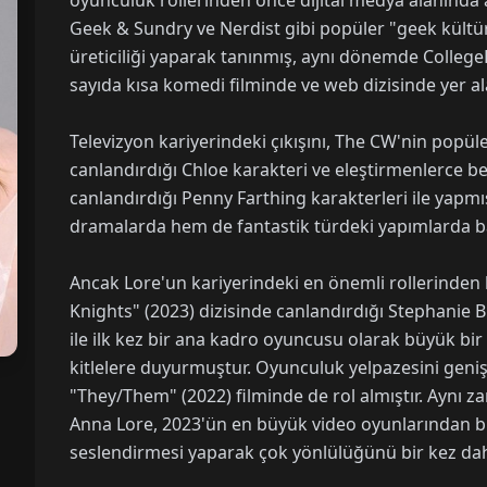
oyunculuk rollerinden önce dijital medya alanında a
Geek & Sundry ve Nerdist gibi popüler "geek kültü
üreticiliği yaparak tanınmış, aynı dönemde College
sayıda kısa komedi filminde ve web dizisinde yer al
Televizyon kariyerindeki çıkışını, The CW'nin popüle
canlandırdığı Chloe karakteri ve eleştirmenlerce b
canlandırdığı Penny Farthing karakterleri ile yapmı
dramalarda hem de fantastik türdeki yapımlarda başa
Ancak Lore'un kariyerindeki en önemli rollerinde
Knights" (2023) dizisinde canlandırdığı Stephanie B
ile ilk kez bir ana kadro oyuncusu olarak büyük bir
kitlelere duyurmuştur. Oyunculuk yelpazesini geni
"They/Them" (2022) filminde de rol almıştır. Aynı 
Anna Lore, 2023'ün en büyük video oyunlarından bir
seslendirmesi yaparak çok yönlülüğünü bir kez da