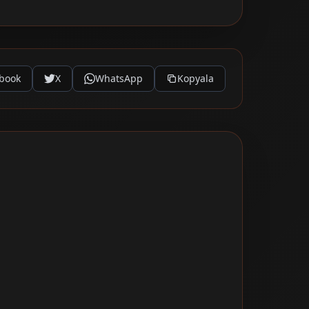
book
X
WhatsApp
Kopyala