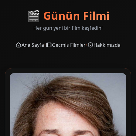
🎬
Günün Filmi
Her gün yeni bir film keşfedin!
Ana Sayfa
•
Geçmiş Filmler
•
Hakkımızda