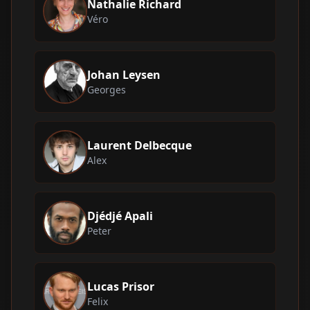
Nathalie Richard
Véro
Johan Leysen
Georges
Laurent Delbecque
Alex
Djédjé Apali
Peter
Lucas Prisor
Felix