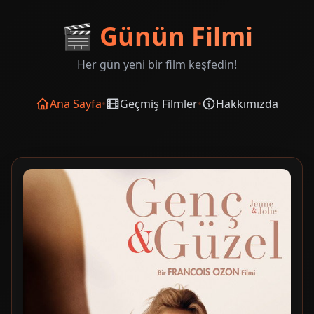
🎬
Günün Filmi
Her gün yeni bir film keşfedin!
Ana Sayfa
•
Geçmiş Filmler
•
Hakkımızda