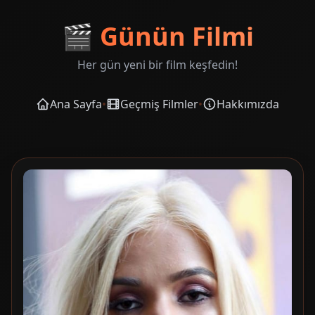
🎬
Günün Filmi
Her gün yeni bir film keşfedin!
Ana Sayfa
•
Geçmiş Filmler
•
Hakkımızda